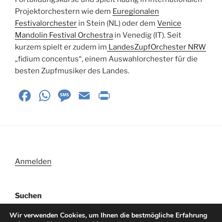
Projektorchestern wie dem
Euregionalen
Festivalorchester
in Stein (NL) oder dem
Venice
Mandolin Festival Orchestra
in Venedig (IT). Seit
kurzem spielt er zudem im
LandesZupfOrchester NRW
„fidium concentus“, einem Auswahlorchester für die
besten Zupfmusiker des Landes.
F
W
M
E
P
a
h
e
m
ri
c
at
ss
ai
nt
e
s
a
l
Fr
b
A
g
ie
Anmelden
o
p
e
n
o
p
dl
Suchen
k
y
Wir verwenden Cookies, um Ihnen die bestmögliche Erfahrung
Suchen